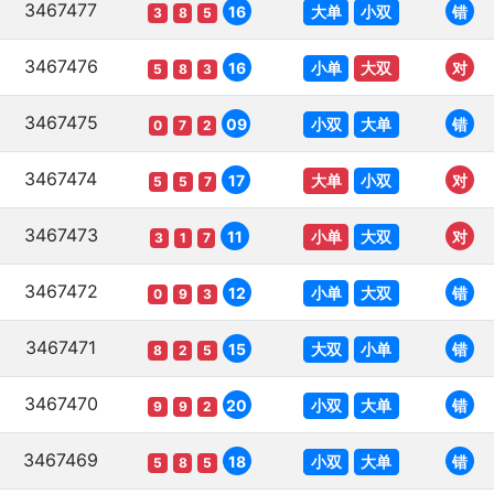
3467477
大单
小双
16
错
3
8
5
3467476
小单
大双
16
对
5
8
3
3467475
小双
大单
09
错
0
7
2
3467474
大单
小双
17
对
5
5
7
3467473
小单
大双
11
对
3
1
7
3467472
小单
大双
12
错
0
9
3
3467471
大双
小单
15
错
8
2
5
3467470
小双
大单
20
错
9
9
2
3467469
小双
大单
18
错
5
8
5