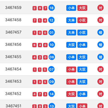
3467459
小单
大双
18
对
2
9
7
3467458
大单
小双
12
对
7
1
4
3467457
大单
小双
01
错
1
0
0
3467456
大双
小单
10
错
6
4
0
3467455
小单
大双
06
错
4
2
0
3467454
小单
大双
07
对
1
1
5
3467453
小单
大双
09
对
1
3
5
3467452
大双
小单
14
对
4
7
3
3467451
大双
小单
13
对
2
8
3