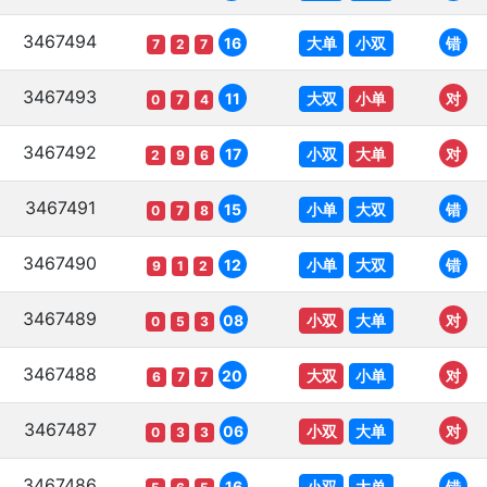
3467494
大单
小双
16
错
7
2
7
3467493
大双
小单
11
对
0
7
4
3467492
小双
大单
17
对
2
9
6
3467491
小单
大双
15
错
0
7
8
3467490
小单
大双
12
错
9
1
2
3467489
小双
大单
08
对
0
5
3
3467488
大双
小单
20
对
6
7
7
3467487
小双
大单
06
对
0
3
3
3467486
小双
大单
16
错