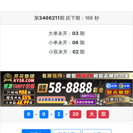
第
3466211
期 距下期：
187 秒
大单未开：
03
期
小单未开：
06
期
小双未开：
02
期
9
+
9
+
2
=
20
-
大
双