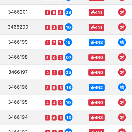
3466201
杀4N1
08
对
1
5
2
3466200
杀4N1
10
对
3
3
4
3466199
杀4N3
15
错
1
7
7
3466198
杀4N0
07
对
5
0
2
3466197
杀4N0
05
对
2
2
1
3466196
杀4N2
18
错
8
5
5
3466195
杀4N0
10
对
4
4
2
3466194
杀4N3
13
对
2
6
5