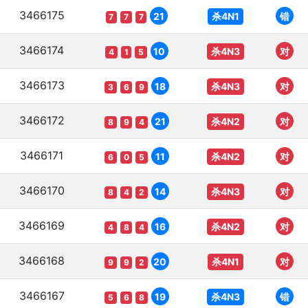
3466175
杀4N1
21
错
7
7
7
3466174
杀4N3
10
对
4
1
5
3466173
杀4N3
18
对
3
6
9
3466172
杀4N2
21
对
8
9
4
3466171
杀4N2
11
对
6
0
5
3466170
杀4N3
14
对
8
4
2
3466169
杀4N2
16
对
4
8
4
3466168
杀4N1
20
对
9
9
2
3466167
杀4N3
19
错
5
6
8