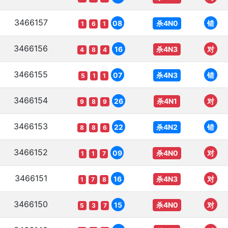
3466157
杀4N0
08
错
1
6
1
3466156
杀4N3
16
对
4
8
4
3466155
杀4N3
07
错
5
1
1
3466154
杀4N1
26
对
9
8
9
3466153
杀4N2
22
错
8
8
6
3466152
杀4N0
09
对
1
1
7
3466151
杀4N3
16
对
1
7
8
3466150
杀4N0
15
对
5
3
7