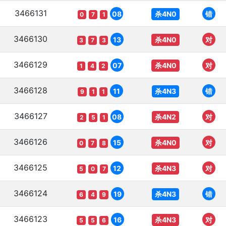
3466131
杀4N0
08
错
0
7
1
3466130
杀4N0
13
对
3
7
3
3466129
杀4N0
07
对
1
4
2
3466128
杀4N3
11
错
9
1
1
3466127
杀4N2
08
对
2
5
1
3466126
杀4N0
15
对
0
7
8
3466125
杀4N3
12
对
5
0
7
3466124
杀4N3
19
错
6
4
9
3466123
杀4N3
16
对
5
5
6