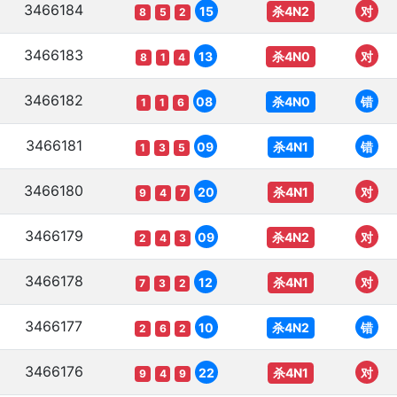
3466184
杀4N2
15
对
8
5
2
3466183
杀4N0
13
对
8
1
4
3466182
杀4N0
08
错
1
1
6
3466181
杀4N1
09
错
1
3
5
3466180
杀4N1
20
对
9
4
7
3466179
杀4N2
09
对
2
4
3
3466178
杀4N1
12
对
7
3
2
3466177
杀4N2
10
错
2
6
2
3466176
杀4N1
22
对
9
4
9