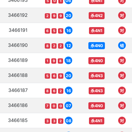
3466193
杀4N1
06
对
5
0
1
3466192
杀4N2
20
对
2
9
9
3466191
杀4N1
16
对
6
5
5
3466190
杀4N0
12
错
8
2
2
3466189
杀4N0
18
对
1
9
8
3466188
杀4N3
20
对
5
6
9
3466187
杀4N3
16
对
8
6
2
3466186
杀4N0
07
对
7
0
0
3466185
杀4N1
08
对
3
3
2