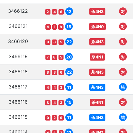
3466122
杀4N3
12
对
2
4
6
3466121
杀4N0
18
对
9
1
8
3466120
杀4N3
22
对
9
8
5
3466119
杀4N1
20
对
7
8
5
3466118
杀4N3
22
对
8
8
6
3466117
杀4N3
11
错
4
4
3
3466116
杀4N1
15
对
8
4
3
3466115
杀4N3
11
错
0
2
9
3466114
杀4N2
17
对
4
6
7