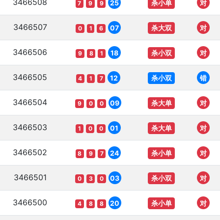
3466508
杀小单
25
对
7
9
9
3466507
杀大双
07
对
0
1
6
3466506
杀小双
18
对
9
8
1
3466505
杀小双
12
错
4
1
7
3466504
杀大单
09
对
9
0
0
3466503
杀大单
01
对
1
0
0
3466502
杀小单
24
对
8
9
7
3466501
杀小双
03
对
0
3
0
3466500
杀小单
20
对
4
8
8