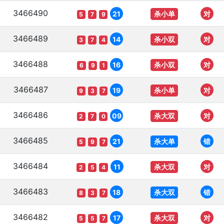
3466490
杀小单
21
对
5
7
9
3466489
杀小双
14
对
3
7
4
3466488
杀小双
16
对
6
9
1
3466487
杀小单
19
对
9
3
7
3466486
杀大双
09
对
2
7
0
3466485
杀大单
21
错
5
9
7
3466484
杀大双
11
对
2
5
4
3466483
杀大双
18
错
8
3
7
3466482
杀大双
17
对
5
5
7