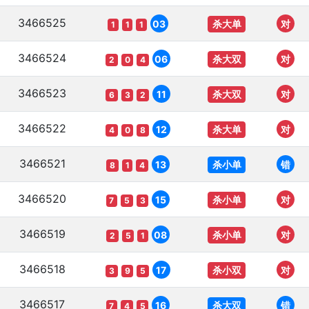
3466525
杀大单
03
对
1
1
1
3466524
杀大双
06
对
2
0
4
3466523
杀大双
11
对
6
3
2
3466522
杀大单
12
对
4
0
8
3466521
杀小单
13
错
8
1
4
3466520
杀小单
15
对
7
5
3
3466519
杀小单
08
对
2
5
1
3466518
杀小双
17
对
3
9
5
3466517
杀大双
16
错
7
4
5