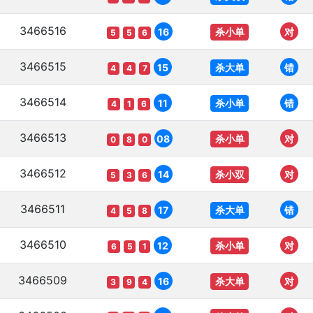
3466516
杀小单
16
对
5
5
6
3466515
杀大单
15
错
4
4
7
3466514
杀小单
11
错
4
1
6
3466513
杀小单
08
对
0
8
0
3466512
杀小双
14
对
5
3
6
3466511
杀大单
17
错
4
5
8
3466510
杀小单
12
对
6
5
1
3466509
杀大单
16
对
3
9
4