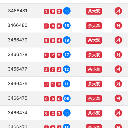
3466481
杀大双
11
对
3
6
2
3466480
杀大单
18
对
2
8
8
3466479
杀大双
19
对
9
6
4
3466478
杀大双
17
对
6
2
9
3466477
杀小单
12
对
2
7
3
3466476
杀大双
11
对
6
1
4
3466475
杀大单
09
对
0
9
0
3466474
杀小双
11
对
6
2
3
3466473
杀小单
18
对
3
8
7