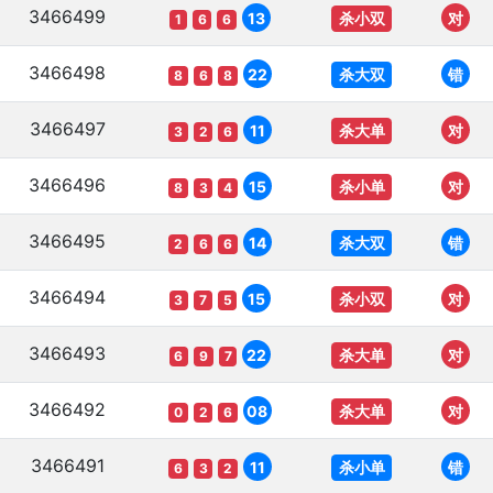
3466499
杀小双
13
对
1
6
6
3466498
杀大双
22
错
8
6
8
3466497
杀大单
11
对
3
2
6
3466496
杀小单
15
对
8
3
4
3466495
杀大双
14
错
2
6
6
3466494
杀小双
15
对
3
7
5
3466493
杀大单
22
对
6
9
7
3466492
杀大单
08
对
0
2
6
3466491
杀小单
11
错
6
3
2