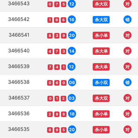
3466543
杀大双
12
对
0
7
5
3466542
杀大双
16
错
1
9
6
3466541
杀小单
20
对
8
3
9
3466540
杀大单
14
对
4
7
3
3466539
杀大单
12
对
7
4
1
3466538
杀小双
06
错
0
6
0
3466537
杀大双
03
对
0
1
2
3466536
杀小单
18
对
2
8
8
3466535
杀小单
20
对
6
9
5